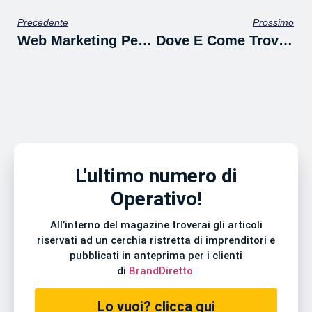
Precedente
Prossimo
Web Marketing Per Ristoranti: Come Resistere Alla Pandemia Grazie Alle Consegne A Domicilio Da E-Commerce E Web Marketing Operativo.
Dove E Come Trovare Nuovi Clienti E Fare Bere Loro La Tua “Acqua Di Fuoco”
L'ultimo numero di
Operativo!
All’interno del magazine troverai gli articoli
riservati ad un cerchia ristretta di imprenditori e
pubblicati in anteprima per i clienti
di
BrandDiretto
Lo vuoi? clicca qui