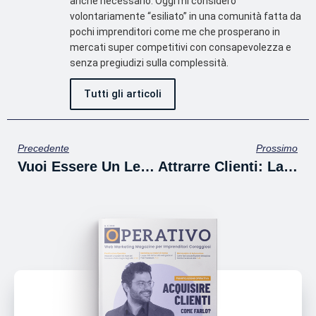
anche necessario. Oggi mi considero
volontariamente “esiliato” in una comunità fatta da
pochi imprenditori come me che prosperano in
mercati super competitivi con consapevolezza e
senza pregiudizi sulla complessità.
Tutti gli articoli
Precedente
Prossimo
Vuoi Essere Un Leader Carismatico Migliorando Incassi, Margini E Reputazione Grazie Ad Internet Oppure Vuoi Fare Il Despota E Fare La Fine Di Maria Antonietta?
Attrarre Clienti: La Storia Di Tiger Ovvero Come Trasformarsi Da Venditore Di Ombrelli A Creatore Di Una Catena Di 800 Negozi In 26 Paesi