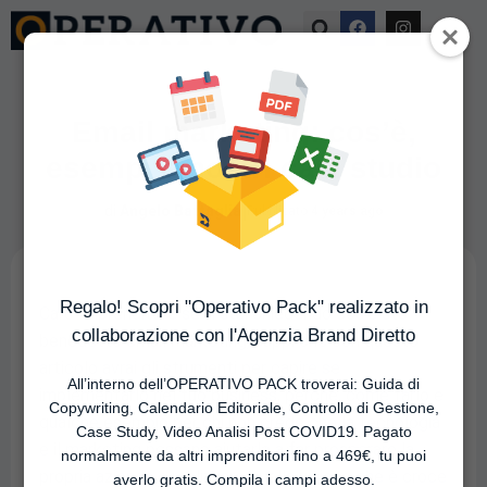
Email marketing: cos’è,
esempi e nostri casi studio
|
di
Angelo Battaglia
Pubblicato
4 years ago
Regalo! Scopri "Operativo Pack" realizzato in
Caro Imprenditore se ti stai chiedendo cos’è sto
collaborazione con l'Agenzia Brand Diretto
benedetto email marketing, sappi che con questo
articolo avrai gli strumenti per capire se
All’interno dell’OPERATIVO PACK troverai: Guida di
implementarlo nel tuo business, perché, come farlo e
Copywriting, Calendario Editoriale, Controllo di Gestione,
qualche esempio per chi non crede che la tecnologia
Case Study, Video Analisi Post COVID19. Pagato
e il marketing possano aiutarlo a far prosperare la
normalmente da altri imprenditori fino a 469€, tu puoi
propria azienda e realizzare quella visione che è croce
averlo gratis. Compila i campi adesso.