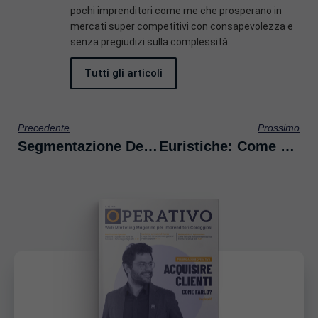
pochi imprenditori come me che prosperano in
mercati super competitivi con consapevolezza e
senza pregiudizi sulla complessità.
Tutti gli articoli
Precedente
Prossimo
Segmentazione Del Mercato: 4 Semplici Mosse Per Segmentare Correttamente I Lead E I Clienti
Euristiche: Come Sfruttare Le Scorciatoie Mentali Per Vendere Di Più