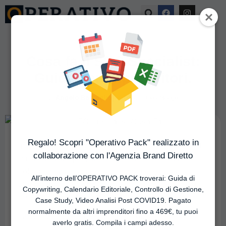
Cosa fa il SEO Specialist:
Guida per Imprenditori.
|
di
Angelo Battaglia
Pubblicato
4 years ago
Regalo! Scopri "Operativo Pack" realizzato in
In questo articolo vedremo cosa fa il SEO specialist
collaborazione con l'Agenzia Brand Diretto
in una guida step-by-step per imprenditori ovvero
coloro che vogliono delegare la SEO del proprio
All’interno dell’OPERATIVO PACK troverai: Guida di
progetto di generazione contatti e clienti nonché di
Copywriting, Calendario Editoriale, Controllo di Gestione,
e-commerce per le vendite tramite il web.
Case Study, Video Analisi Post COVID19. Pagato
normalmente da altri imprenditori fino a 469€, tu puoi
La parola chiave è delega e controllo.
averlo gratis. Compila i campi adesso.