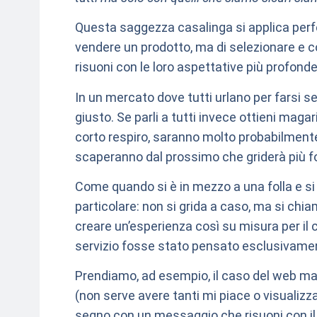
Questa saggezza casalinga si applica perfe
vendere un prodotto, ma di selezionare e co
risuoni con le loro aspettative più profonde
In un mercato dove tutti urlano per farsi se
giusto. Se parli a tutti invece ottieni magari
corto respiro, saranno molto probabilment
scaperanno dal prossimo che griderà più fo
Come quando si è in mezzo a una folla e si 
particolare: non si grida a caso, ma si chi
creare un’esperienza così su misura per il c
servizio fosse stato pensato esclusivament
Prendiamo, ad esempio, il caso del web ma
(non serve avere tanti mi piace o visualizza
segno con un messaggio che risuoni con il 