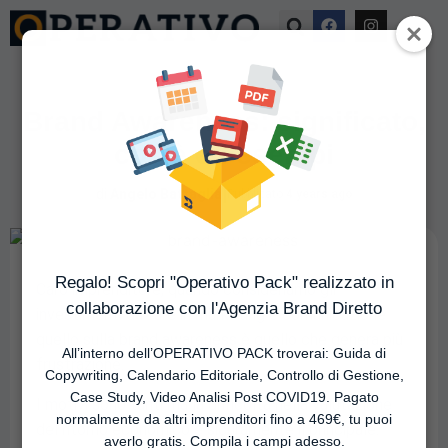
Brand Awareness: significato,
cos’è ed esempi
|
di
Angelo Battaglia
Pubblicato
4 years ago
Regalo! Scopri "Operativo Pack" realizzato in
Caro imprenditore, quando consideriamo gli
collaborazione con l'Agenzia Brand Diretto
investimenti da fare in marketing e comunicazione
quello sulla brand awareness è quello che genera più
All’interno dell’OPERATIVO PACK troverai: Guida di
frustrazione.
Copywriting, Calendario Editoriale, Controllo di Gestione,
Case Study, Video Analisi Post COVID19. Pagato
I motivi sono tanti ma la difficoltà nella valutazione
normalmente da altri imprenditori fino a 469€, tu puoi
del ritorno economico è sicuramente il principale.
averlo gratis. Compila i campi adesso.