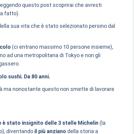
leggendo questo post scoprirai che avresti
a fatto).
ella sua vita che è stato selezionato persino dal
scolo
(ci entrano massimo 10 persone insieme),
cino ad una metropolitana di Tokyo e non gli
agassero.
olo sushi. Da 80 anni.
età ma nonostante questo non smette di lavorare
 è stato insignito delle 3 stelle Michelin
(la
do), diventando
il più anziano
della storia a