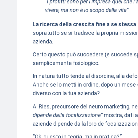
“I profitti sono per l’impresa quel che l
vivere, ma non è lo scopo della vita”
La ricerca della crescita fine a se stess
sopratutto se si tradisce la propria mission
azienda.
Certo questo può succedere (e succede spe
semplicemente fisiologico.
In natura tutto tende al disordine, alla def
Anche se lo metti in ordine, dopo un mese
diverso con la tua azienda?
Al Ries, precursore del neuro marketing, n
dipende dalla focalizzazione”
mostra, dati a
aziende dipende dalla loro de focalizzazion
“Ok, questo in teoria, ma in pratica?
”