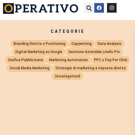
CATEGORIE
Branding Diretto o Positioning
Copywriting
Data Analysis
Digital Marketing su Google
Gestione Aziendale Livello Pro
Grafica Pubblicitaria
Marketing Automation
PPC o Pay Per Click
Social Media Marketing
Strategie di marketing a risposta diretta
Uncategorized